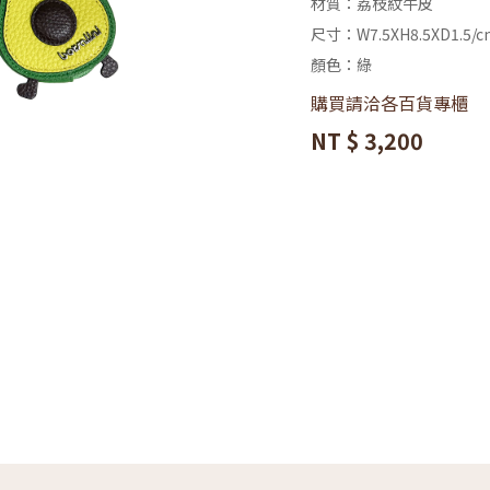
材質：荔枝紋牛皮
尺寸：W7.5XH8.5XD1.5/c
顏色：綠
購買請洽各百貨專櫃
NT
$ 3,200