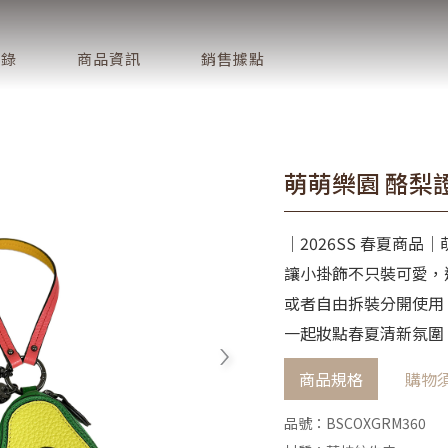
目錄
商品資訊
銷售據點
萌萌樂園 酪梨
│2026SS 春夏商品
讓小掛飾不只裝可愛，
或者自由拆裝分開使用
一起妝點春夏清新氛圍
商品規格
購物
品號：BSCOXGRM360