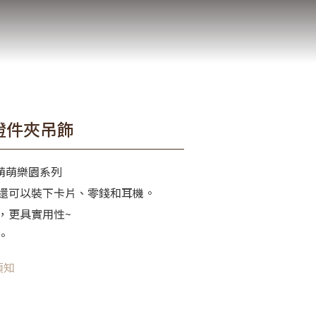
證件夾吊飾
│萌萌樂園系列
還可以裝下卡片、零錢和耳機。
，更具實用性~
。
須知